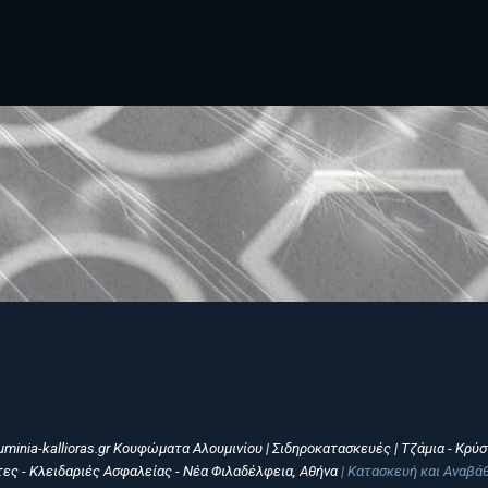
uminia-kallioras.gr Κουφώματα Αλουμινίου | Σιδηροκατασκευές | Τζάμια - Κρύ
τες - Κλειδαριές Ασφαλείας - Νέα Φιλαδέλφεια, Αθήνα
| Κατασκευή και Αναβ