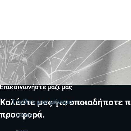
Επικοινωνήστε μαζί μας
Καλέστε μας για οποιαδήποτε π
Στείλτε μας μήνυμα
προσφορά.