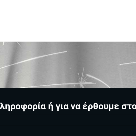
ληροφορία ή για να έρθουμε στ