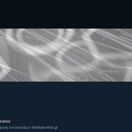
σταλλα
άθμιση Ιστοσελίδων WeMakeWeb.gr