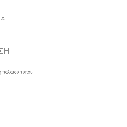
ις.
ΣΗ
 παλαιού τύπου: