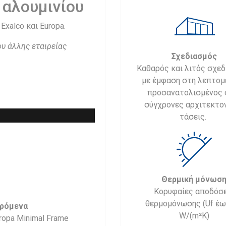
αλουμινίου
Exalco και Europa.
ου άλλης εταιρείας
Σχεδιασμός
Καθαρός και λιτός σχε
με έμφαση στη λεπτομ
προσανατολισμένος 
σύγχρονες αρχιτεκτο
τάσεις.
Θερμική μόνωσ
Κορυφαίες αποδόσε
θερμομόνωσης (Uf έω
ρόμενα
W/(m²K)
ropa Minimal Frame