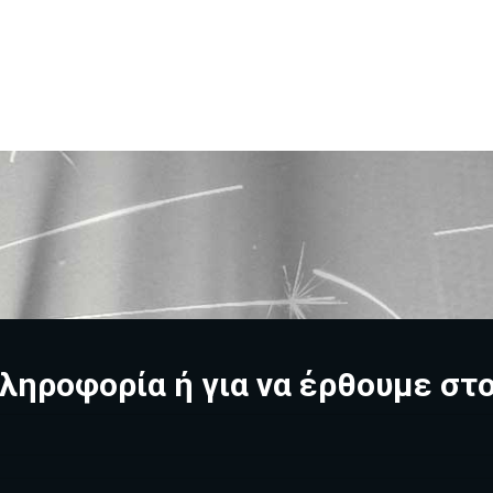
ληροφορία ή για να έρθουμε στ