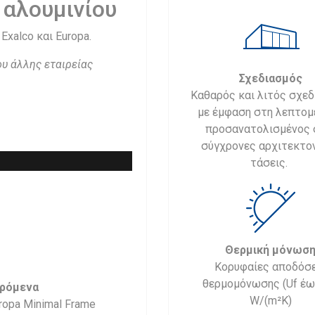
αλουμινίου
Exalco και Europa.
ου άλλης εταιρείας
Σχεδιασμός
Καθαρός και λιτός σχε
με έμφαση στη λεπτομ
προσανατολισμένος 
σύγχρονες αρχιτεκτο
τάσεις.
Θερμική μόνωσ
Κορυφαίες αποδόσε
θερμομόνωσης (Uf έω
ρόμενα
W/(m²K)
ropa Minimal Frame