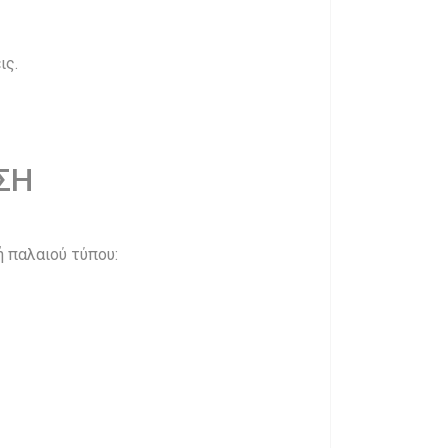
ις.
ΣΗ
 παλαιού τύπου: