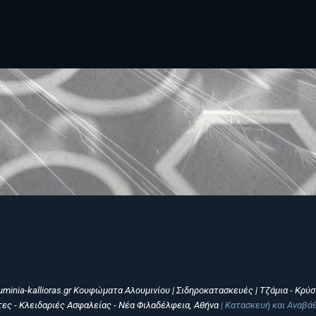
uminia-kallioras.gr Κουφώματα Αλουμινίου | Σιδηροκατασκευές | Τζάμια - Κρύ
τες - Κλειδαριές Ασφαλείας - Νέα Φιλαδέλφεια, Αθήνα
| Κατασκευή και Αναβ