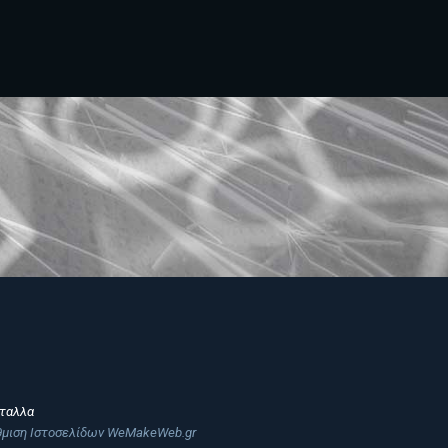
σταλλα
άθμιση Ιστοσελίδων WeMakeWeb.gr